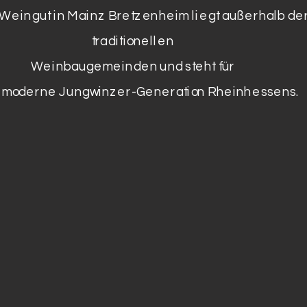
Weingut in Mainz Bretzenheim liegt außerhalb de
traditionellen
Weinbaugemeinden und steht für
 moderne Jungwinzer-Generation Rheinhessens.